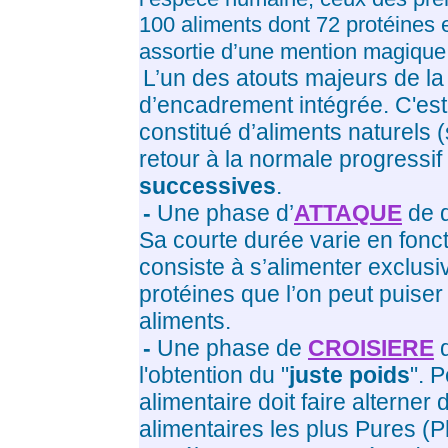
100 aliments dont 72 protéines e
assortie d’une mention magiqu
L’un des atouts majeurs de la
d’encadrement intégrée. C'es
constitué d’aliments naturels (
retour à la normale progressi
successives
.
-
Une phase d’
ATTAQUE
de q
Sa courte durée varie en fonct
consiste à s’alimenter exclus
protéines que l’on peut puiser
aliments.
-
Une phase de
CROISIERE
q
l'obtention du "
juste poids
". 
alimentaire doit faire alterner
alimentaires les plus Pures (