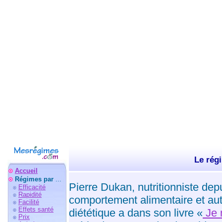
Le rég
Accueil
Régimes par
...
Pierre Dukan, nutritionniste depu
Efficacité
Rapidité
comportement alimentaire et a
Facilité
Effets santé
diététique a dans son livre «
Je 
Prix