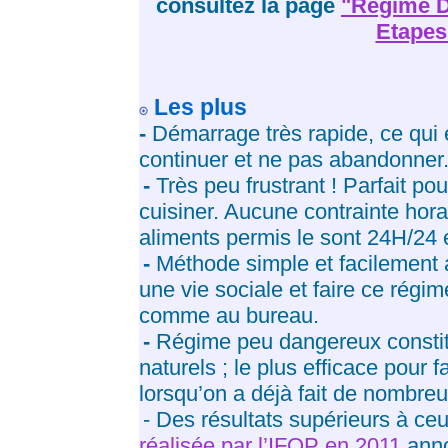
consultez la page
"Régime D
Etapes
Les plus
-
Démarrage très rapide, ce qui
continuer et ne pas abandonner
-
Très peu frustrant ! Parfait p
cuisiner. Aucune contrainte horai
aliments permis le sont 24H/24
-
Méthode simple et facilement 
une vie sociale et faire ce régim
comme au bureau.
-
Régime peu dangereux constit
naturels ; le plus efficace pour 
lorsqu’on a déjà fait de nombre
-
Des résultats supérieurs à ce
réalisée par l’IFOP en 2011
anno