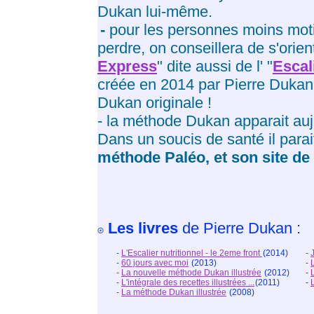
Dukan lui-même.
-
pour les personnes moins mot
perdre, on conseillera de s'orie
Express
" dite aussi de l' "
Escal
créée en 2014 par Pierre Dukan 
Dukan originale !
- la méthode Dukan apparait au
Dans un soucis de santé il parai
méthode Paléo, et son site de
Les livres
de Pierre Dukan :
-
L'Escalier nutritionnel - le 2eme front
(2014)
-
-
60 jours avec moi
(2013)
-
-
La nouvelle méthode Dukan illustrée
(2012)
-
-
L'intégrale des recettes illustrées ...
(2011)
-
-
La méthode Dukan illustrée
(2008)