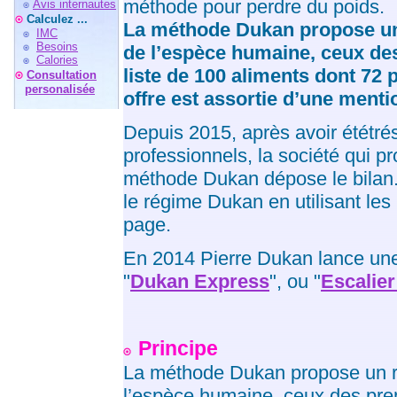
méthode pour perdre du poids.
Avis internautes
Calculez ...
La méthode Dukan propose un 
IMC
Besoins
de l’espèce humaine, ceux d
Calories
liste de 100 aliments dont 72 
Consultation
personalisée
offre est assortie d’une men
Depuis 2015, après avoir ététré
professionnels, la société qui p
méthode Dukan dépose le bilan. I
le régime Dukan en utilisant les
page.
En 2014 Pierre Dukan lance une
"
Dukan Express
", ou "
Escalier
Principe
La méthode Dukan propose un re
l’espèce humaine, ceux des pre