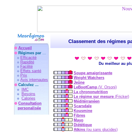
Classement des régimes pa
Accueil
Régimes par
...
Efficacité
Rapidité
Du meilleur au pl
Facilité
Effets santé
Soupe amaigrissante
Prix
Weight Watchers
Avis internautes
Jeûne
Calculez ...
LeBootCamp
(V. Orsoni)
IMC
La chrononutrition
Besoins
Le régime sur mesure
(Fricker)
Calories
Méditérranéen
Consultation
Scarsdale
personalisée
Kousmine
Fibres
Mayo
Diététique
Atkins
(ou sans glucides)