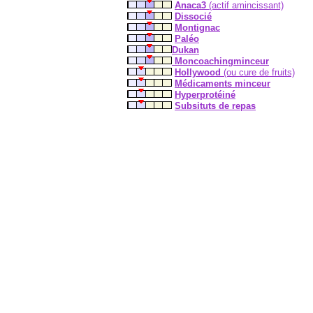
Anaca3
(actif amincissant)
Dissocié
Montignac
Paléo
Dukan
Moncoachingminceur
Hollywood
(ou cure de fruits)
Médicaments minceur
Hyperprotéiné
Subsituts de repas