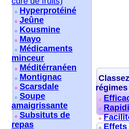
cure de fruits)
Hyperprotéiné
Jeûne
Kousmine
Mayo
Médicaments
minceur
Méditérranéen
Montignac
Classez
Scarsdale
régimes 
Soupe
Effica
amaigrissante
Rapidi
Subsituts de
Facilit
repas
Effets