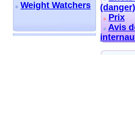
Weight Watchers
(danger
Prix
Avis d
internau