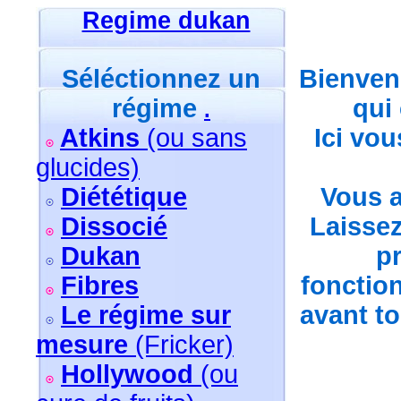
Regime dukan
Séléctionnez un
Bienven
régime
qui
.
Atkins
(ou sans
Ici vou
glucides)
Diététique
Vous a
Dissocié
Laissez
Dukan
pr
Fibres
fonctio
Le régime sur
avant to
mesure
(Fricker)
Hollywood
(ou