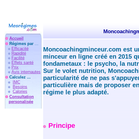
Moncoachingm
Accueil
Régimes par
...
Moncoachingminceur.com est un
Efficacité
Rapidité
minceur en ligne créé en 2015 q
Facilité
Effets santé
fondametaux : le psycho, la nutri
Prix
Sur le volet nutrition, Moncoac
Avis internautes
particularité de ne pas s'appuy
Calculez ...
IMC
particulière mais de proposer en
Besoins
régime le plus adapté.
Calories
Consultation
personalisée
Principe